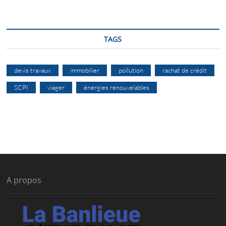
TAGS
devis travaux
immobilier
pollution
rachat de crédit
SCPI
viager
énergies renouvelables
A propos