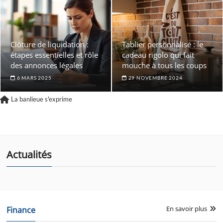
Clôture de liquidation :
Tablier personnalisé : le
étapes essentielles et rôle
cadeau rigolo qui fait
des annonces légales
mouche à tous les coups
6 MARS 2025
29 NOVEMBRE 2024
La banlieue s'exprime
Actualités
En savoir plus
Finance