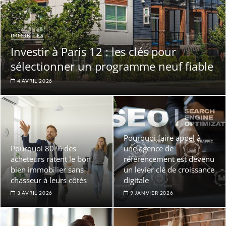
IMMOBILIER
Investir à Paris 12 : les clés pour
sélectionner un programme neuf fiable
4 AVRIL 2026
Pourquoi faire appel à
Pourquoi 80 % des
une agence de
acheteurs ratent le bon
référencement est devenu
bien immobilier sans
un levier clé de croissance
chasseur à leurs côtés
digitale
3 AVRIL 2026
9 JANVIER 2026