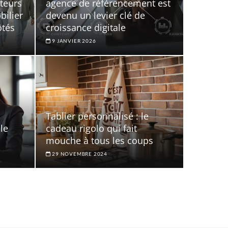
teurs
agence de référencement est
bilier
devenu un levier clé de
ôtés
croissance digitale
9 JANVIER 2026
Tablier personnalisé : le
le
cadeau rigolo qui fait
mouche à tous les coups
29 NOVEMBRE 2024