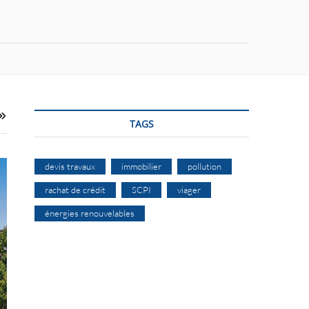
TAGS
devis travaux
immobilier
pollution
rachat de crédit
SCPI
viager
énergies renouvelables