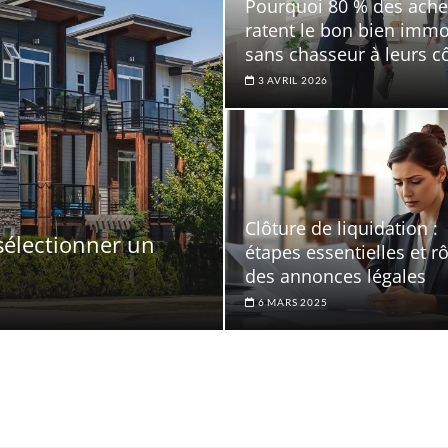
Pourquoi 80 % des ache
ratent le bon bien immo
sans chasseur à leurs c
3 AVRIL 2026
Clôture de liquidation :
 sélectionner un
étapes essentielles et rô
des annonces légales
6 MARS 2025