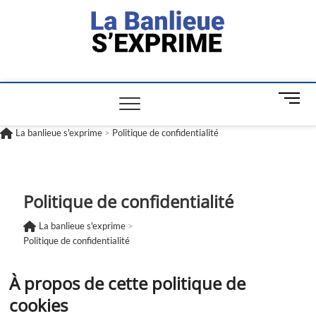
La banlieue
L'INFORMATION POUR TOUS
s'exprime
M
e
n
La banlieue s'exprime
>
Politique de confidentialité
u
B
u
t
Politique de confidentialité
t
o
La banlieue s'exprime
>
n
Politique de confidentialité
À propos de cette politique de
cookies