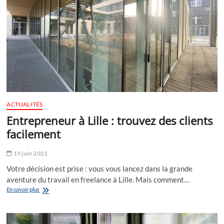
le
1er
septembre
2021
ACTUALITÉS
Entrepreneur à Lille : trouvez des clients
facilement
19 juin 2021
Votre décision est prise : vous vous lancez dans la grande
aventure du travail en freelance à Lille. Mais comment…
Entrepreneur
En savoir plus
à
Lille
: