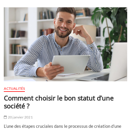
affiche
vitrine
choisir
pour
votre
agence,
votre
magasin
?
ACTUALITÉS
Comment choisir le bon statut d’une
société ?
20 janvier 2021
L’une des étapes cruciales dans le processus de création d’une