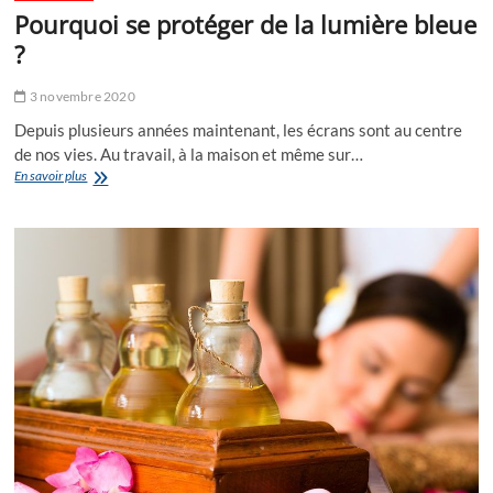
Pourquoi se protéger de la lumière bleue
?
3 novembre 2020
Depuis plusieurs années maintenant, les écrans sont au centre
de nos vies. Au travail, à la maison et même sur…
Pourquoi
En savoir plus
se
protéger
de
la
lumière
bleue
?