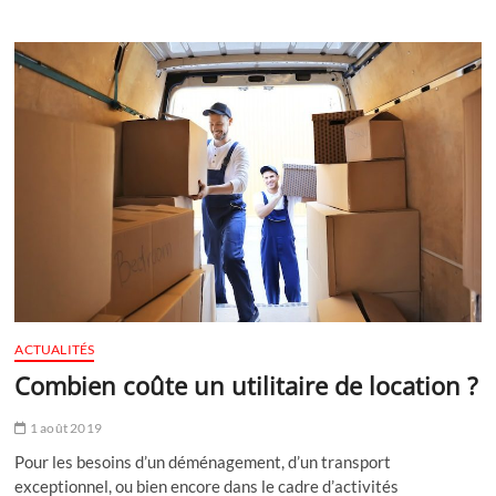
De
Cou
Publicitaire
:
bonne
idée
pour
se
démarquer
lors
d’un
évènement
?
ACTUALITÉS
Combien coûte un utilitaire de location ?
1 août 2019
Pour les besoins d’un déménagement, d’un transport
exceptionnel, ou bien encore dans le cadre d’activités