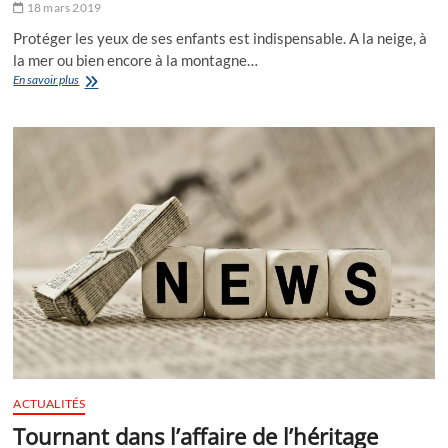
18 mars 2019
Protéger les yeux de ses enfants est indispensable. A la neige, à
la mer ou bien encore à la montagne…
Lunettes
En savoir plus
de
soleil
pour
enfant :
comment
bien
les
choisir ?
ACTUALITÉS
Tournant dans l’affaire de l’héritage