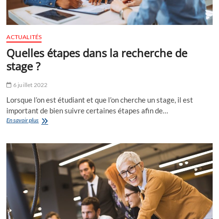
ACTUALITÉS
Quelles étapes dans la recherche de
stage ?
6 juillet 2022
Lorsque l’on est étudiant et que l’on cherche un stage, il est
important de bien suivre certaines étapes afin de…
Quelles
En savoir plus
étapes
dans
la
recherche
de
stage
?