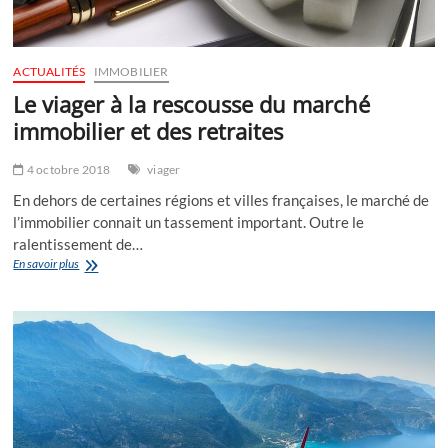
ACTUALITÉS
IMMOBILIER
Le viager à la rescousse du marché
immobilier et des retraites
4 octobre 2018
viager
En dehors de certaines régions et villes françaises, le marché de
l’immobilier connait un tassement important. Outre le
ralentissement de…
Le
En savoir plus
viager
à
la
rescousse
du
marché
immobilier
et
des
retraites