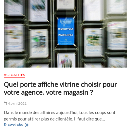
trouvez
des
clients
facilement
ACTUALITÉS
Quel porte affiche vitrine choisir pour
votre agence, votre magasin ?
4 avril 2021
Dans le monde des affaires aujourd’hui, tous les coups sont
permis pour attirer plus de clientèle. Il faut dire que…
Quel
En savoir plus
porte