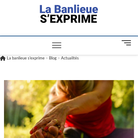
La banlieue
L'INFORMATION POUR TOUS
s'exprime
M
e
n
La banlieue s'exprime
>
Blog
>
Actualités
u
B
u
t
t
o
n