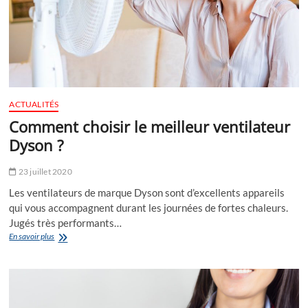
ACTUALITÉS
Comment choisir le meilleur ventilateur
Dyson ?
23 juillet 2020
Les ventilateurs de marque Dyson sont d’excellents appareils
qui vous accompagnent durant les journées de fortes chaleurs.
Jugés très performants…
Comment
En savoir plus
choisir
le
meilleur
ventilateur
Dyson