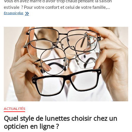
Vous en avez marre d’avoir trop chaud pendant la saison
estivale ? Pour votre confort et celui de votre famille,…
Ou
En savoir plus
placer
le
climatiseur
?
ACTUALITÉS
Quel style de lunettes choisir chez un
opticien en ligne ?