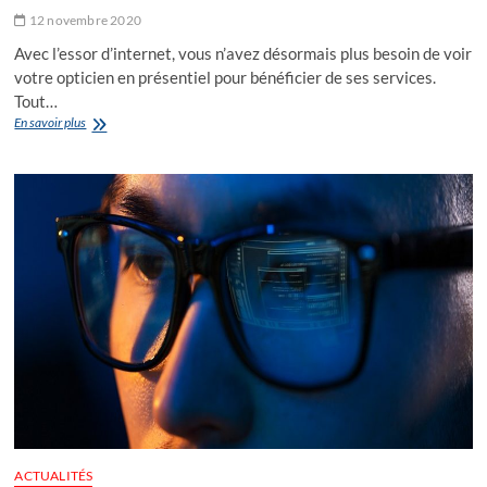
12 novembre 2020
Avec l’essor d’internet, vous n’avez désormais plus besoin de voir
votre opticien en présentiel pour bénéficier de ses services.
Tout…
Quel
En savoir plus
style
de
lunettes
choisir
chez
un
opticien
en
ligne
?
ACTUALITÉS