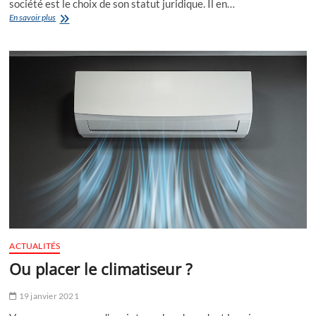
société est le choix de son statut juridique. Il en…
Comment
En savoir plus
choisir
le
bon
statut
d’une
société
?
ACTUALITÉS
Ou placer le climatiseur ?
19 janvier 2021