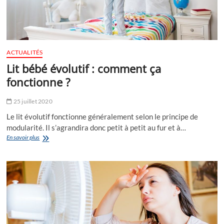
ACTUALITÉS
Lit bébé évolutif : comment ça
fonctionne ?
25 juillet 2020
Le lit évolutif fonctionne généralement selon le principe de
modularité. Il s’agrandira donc petit à petit au fur et à…
Lit
En savoir plus
bébé
évolutif
:
comment
ça
fonctionne
?