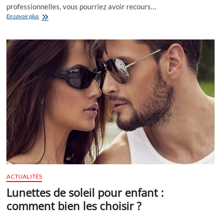
professionnelles, vous pourriez avoir recours…
Combien
En savoir plus
coûte
un
utilitaire
de
location
?
ACTUALITÉS
Lunettes de soleil pour enfant :
comment bien les choisir ?