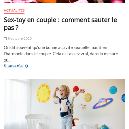
ACTUALITÉS
Sex-toy en couple : comment sauter le
pas ?
9 octobre 2020
On dit souvent qu’une bonne activité sexuelle maintien
l’harmonie dans le couple. Cela est assez vrai, dans la mesure
où…
Sex-
En savoir plus
toy
en
couple
:
comment
sauter
le
pas
?