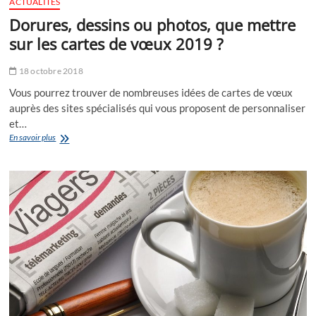
ACTUALITÉS
Dorures, dessins ou photos, que mettre
sur les cartes de vœux 2019 ?
18 octobre 2018
Vous pourrez trouver de nombreuses idées de cartes de vœux
auprès des sites spécialisés qui vous proposent de personnaliser
et…
Dorures,
En savoir plus
dessins
ou
photos,
que
mettre
sur
les
cartes
de
vœux
2019 ?