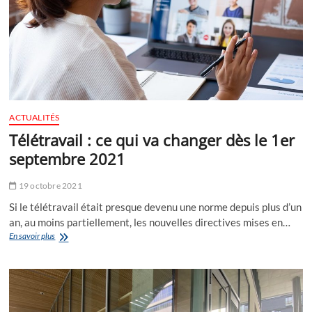
ACTUALITÉS
Télétravail : ce qui va changer dès le 1er
septembre 2021
19 octobre 2021
Si le télétravail était presque devenu une norme depuis plus d’un
an, au moins partiellement, les nouvelles directives mises en…
Télétravail
En savoir plus
:
ce
qui
va
changer
dès