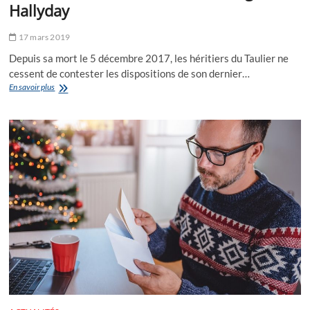
Hallyday
17 mars 2019
Depuis sa mort le 5 décembre 2017, les héritiers du Taulier ne
cessent de contester les dispositions de son dernier…
Tournant
En savoir plus
dans
l’affaire
de
l’héritage
Hallyday