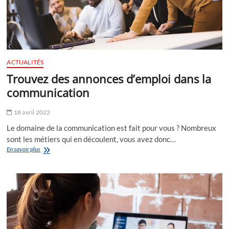
ACTUALITÉS
Trouvez des annonces d’emploi dans la
communication
18 avril 2022
Le domaine de la communication est fait pour vous ? Nombreux
sont les métiers qui en découlent, vous avez donc…
Trouvez
En savoir plus
des
annonces
d’emploi
dans
la
communication