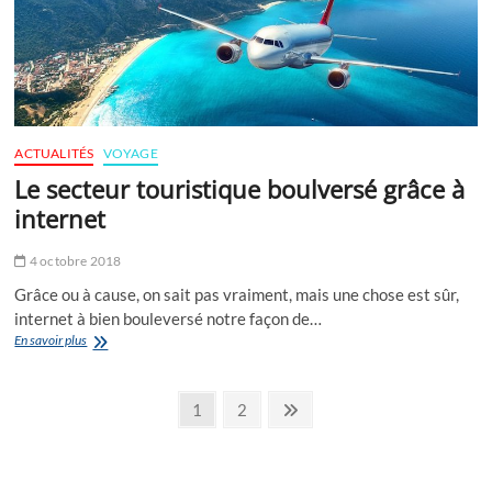
ACTUALITÉS
VOYAGE
Le secteur touristique boulversé grâce à
internet
4 octobre 2018
Grâce ou à cause, on sait pas vraiment, mais une chose est sûr,
internet à bien bouleversé notre façon de…
Le
En savoir plus
secteur
touristique
Pagination
boulversé
Page
Page
Next
1
2
grâce
page
des
à
internet
publications