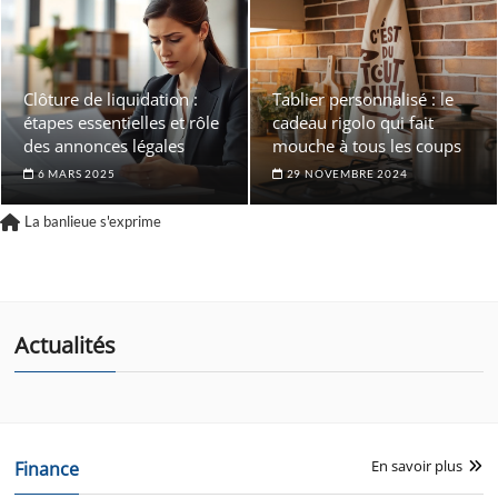
Clôture de liquidation :
Tablier personnalisé : le
étapes essentielles et rôle
cadeau rigolo qui fait
des annonces légales
mouche à tous les coups
6 MARS 2025
29 NOVEMBRE 2024
La banlieue s'exprime
Actualités
En savoir plus
Finance