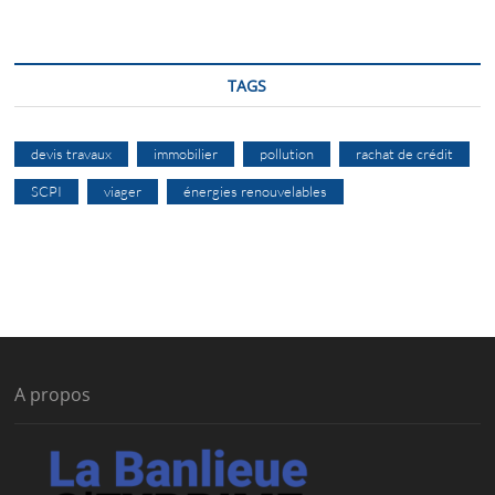
TAGS
devis travaux
immobilier
pollution
rachat de crédit
SCPI
viager
énergies renouvelables
A propos