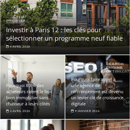
IMMOBILIER
Investir à Paris 12 : les clés pour
sélectionner un programme neuf fiable
4 AVRIL 2026
Pourquoi faire appel à
Pourquoi 80 % des
une agence de
acheteurs ratent le bon
référencement est devenu
bien immobilier sans
un levier clé de croissance
chasseur à leurs côtés
digitale
3 AVRIL 2026
9 JANVIER 2026