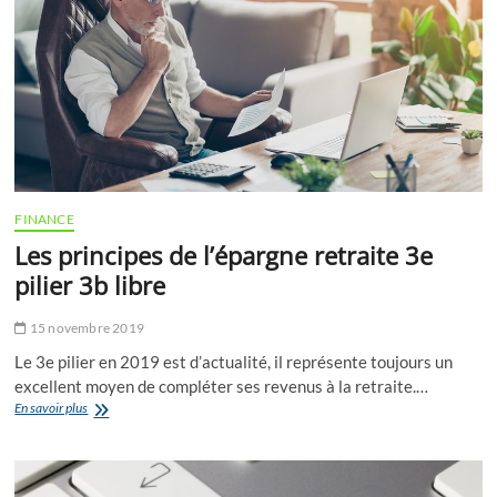
FINANCE
Les principes de l’épargne retraite 3e
pilier 3b libre
15 novembre 2019
Le 3e pilier en 2019 est d’actualité, il représente toujours un
excellent moyen de compléter ses revenus à la retraite.…
Les
En savoir plus
principes
de
l’épargne
retraite