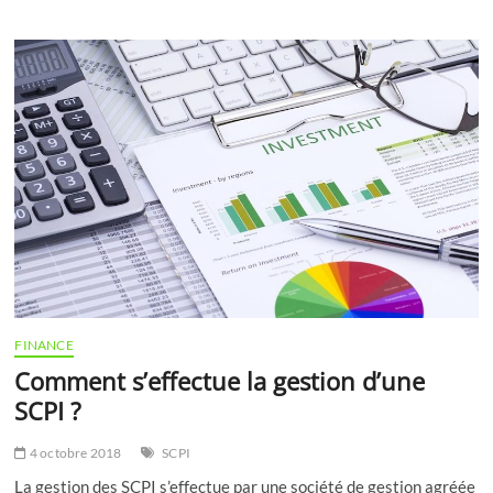
fonctionnement
du
rachat
de
crédits
conso
FINANCE
Comment s’effectue la gestion d’une
SCPI ?
4 octobre 2018
SCPI
La gestion des SCPI s’effectue par une société de gestion agréée