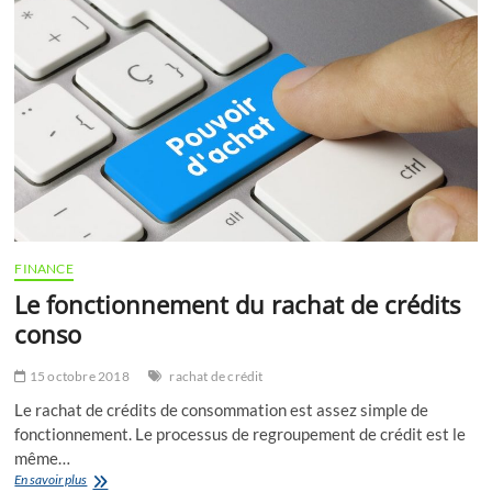
3e
pilier
3b
libre
FINANCE
Le fonctionnement du rachat de crédits
conso
15 octobre 2018
rachat de crédit
Le rachat de crédits de consommation est assez simple de
fonctionnement. Le processus de regroupement de crédit est le
même…
Le
En savoir plus