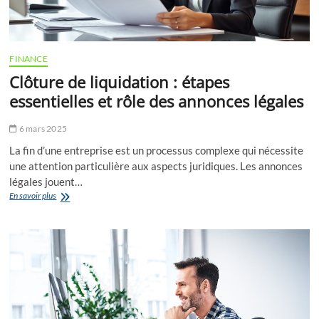
FINANCE
Clôture de liquidation : étapes
essentielles et rôle des annonces légales
6 mars 2025
La fin d’une entreprise est un processus complexe qui nécessite
une attention particulière aux aspects juridiques. Les annonces
légales jouent…
Clôture
En savoir plus
de
liquidation
:
étapes
essentielles
et
rôle
des
annonces