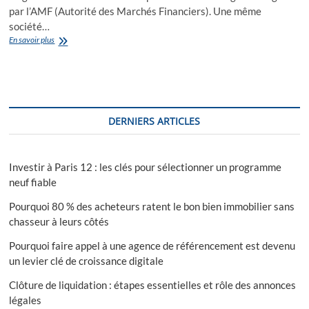
par l’AMF (Autorité des Marchés Financiers). Une même
société…
Comment
En savoir plus
s’effectue
la
gestion
d’une
SCPI
?
DERNIERS ARTICLES
Investir à Paris 12 : les clés pour sélectionner un programme
neuf fiable
Pourquoi 80 % des acheteurs ratent le bon bien immobilier sans
chasseur à leurs côtés
Pourquoi faire appel à une agence de référencement est devenu
un levier clé de croissance digitale
Clôture de liquidation : étapes essentielles et rôle des annonces
légales