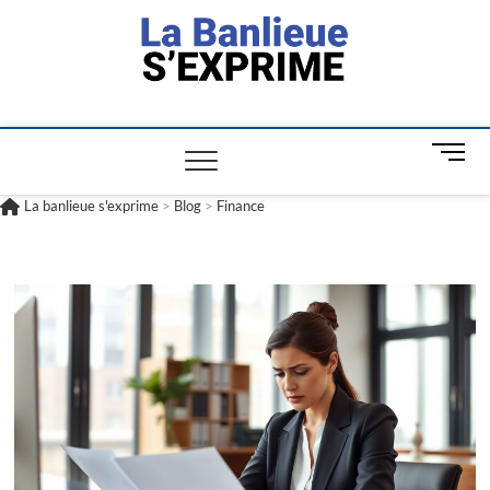
La banlieue
L'INFORMATION POUR TOUS
s'exprime
M
e
n
La banlieue s'exprime
>
Blog
>
Finance
u
B
u
t
t
o
n