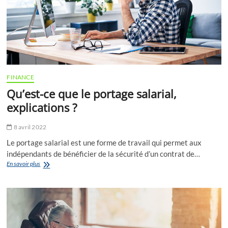
légales
FINANCE
Qu’est-ce que le portage salarial,
explications ?
8 avril 2022
Le portage salarial est une forme de travail qui permet aux
indépendants de bénéficier de la sécurité d’un contrat de…
Qu’est-
En savoir plus
ce
que
le
portage
salarial,
explications
?