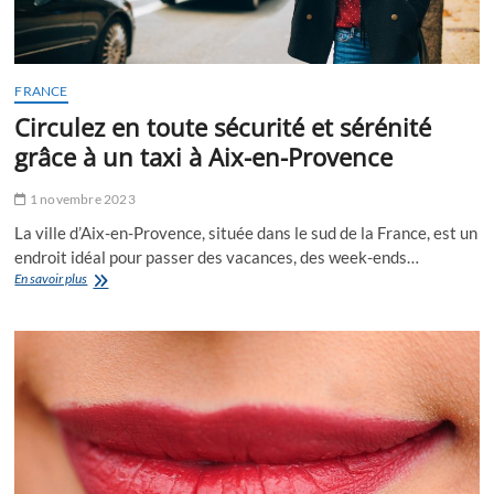
FRANCE
Circulez en toute sécurité et sérénité
grâce à un taxi à Aix-en-Provence
1 novembre 2023
La ville d’Aix-en-Provence, située dans le sud de la France, est un
endroit idéal pour passer des vacances, des week-ends…
Circulez
En savoir plus
en
toute
sécurité
et
sérénité
grâce
à
un
taxi
à