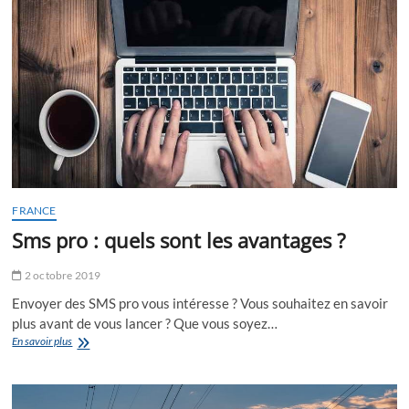
?
FRANCE
Sms pro : quels sont les avantages ?
2 octobre 2019
Envoyer des SMS pro vous intéresse ? Vous souhaitez en savoir
plus avant de vous lancer ? Que vous soyez…
Sms
En savoir plus
pro
:
quels
sont