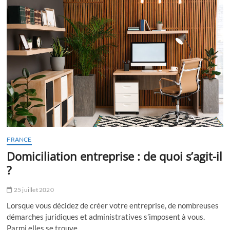
guide
du
parfait
yogi
marseillais
FRANCE
Domiciliation entreprise : de quoi s’agit-il
?
25 juillet 2020
Lorsque vous décidez de créer votre entreprise, de nombreuses
démarches juridiques et administratives s’imposent à vous.
Parmi elles se trouve…