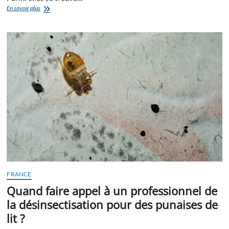
Domiciliation
En savoir plus
entreprise
:
de
quoi
s’agit-
il
?
FRANCE
Quand faire appel à un professionnel de
la désinsectisation pour des punaises de
lit ?