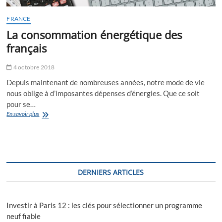
FRANCE
La consommation énergétique des
français
4 octobre 2018
Depuis maintenant de nombreuses années, notre mode de vie
nous oblige à d’imposantes dépenses d’énergies. Que ce soit
pour se…
La
En savoir plus
consommation
énergétique
des
français
DERNIERS ARTICLES
Investir à Paris 12 : les clés pour sélectionner un programme
neuf fiable