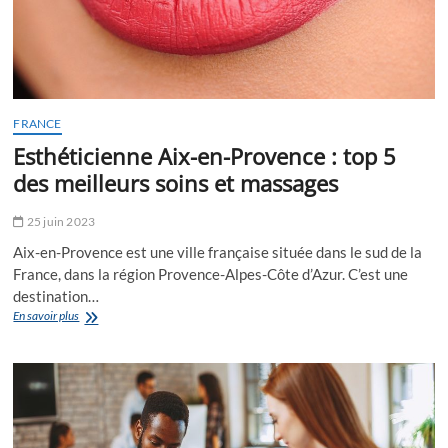
Aix-
en-
Provence
FRANCE
Esthéticienne Aix-en-Provence : top 5
des meilleurs soins et massages
25 juin 2023
Aix-en-Provence est une ville française située dans le sud de la
France, dans la région Provence-Alpes-Côte d’Azur. C’est une
destination…
Esthéticienne
En savoir plus
Aix-
en-
Provence
:
top
5
des