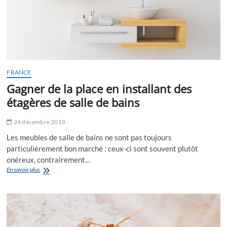
FRANCE
Gagner de la place en installant des
étagères de salle de bains
24 décembre 2019
Les meubles de salle de bains ne sont pas toujours
particulièrement bon marché : ceux-ci sont souvent plutôt
onéreux, contrairement…
Gagner
En savoir plus
de
la
place
en
installant
des