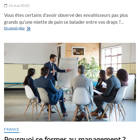
31 mai 2020
Vous êtes certains d’avoir observé des envahisseurs pas plus
grands qu’une miette de pain se balader entre vos draps ?…
Quand
En savoir plus
faire
appel
à
un
professionnel
de
la
désinsectisation
pour
des
punaises
de
lit
?
FRANCE
Pourquoi se former au management ?