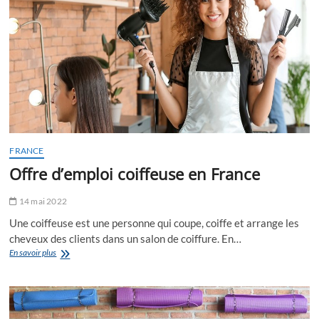
FRANCE
Offre d’emploi coiffeuse en France
14 mai 2022
Une coiffeuse est une personne qui coupe, coiffe et arrange les
cheveux des clients dans un salon de coiffure. En…
Offre
En savoir plus
d’emploi
coiffeuse
en
France