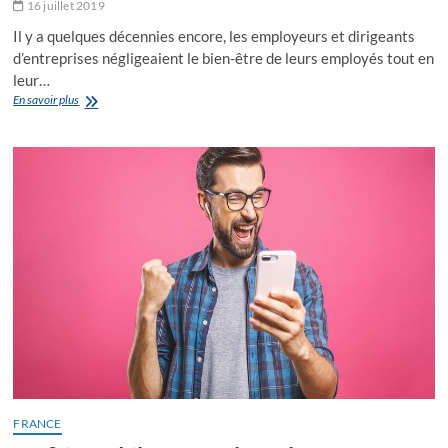
16 juillet 2019
Il y a quelques décennies encore, les employeurs et dirigeants
d’entreprises négligeaient le bien-être de leurs employés tout en
leur…
Optimisez
En savoir plus
la
production
de
vos
employés
FRANCE