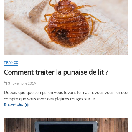
étagères
de
salle
de
bains
FRANCE
Comment traiter la punaise de lit ?
3 novembre 2019
Depuis quelque temps, en vous levant le matin, vous vous rendez
compte que vous avez des piqûres rouges sur le…
Comment
En savoir plus
traiter
la
punaise
de
lit