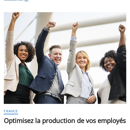
comparer
les
offres
des
fournisseurs
d’énergies
?
FRANCE
Optimisez la production de vos employés