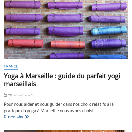
FRANCE
Yoga à Marseille : guide du parfait yogi
marseillais
20 janvier 2021
Pour nous aider et nous guider dans nos choix relatifs à la
pratique du yoga à Marseille nous avons choisi…
Yoga
En savoir plus
à
Marseille
: