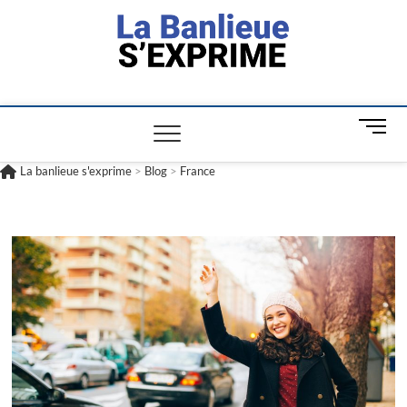
La banlieue
L'INFORMATION POUR TOUS
s'exprime
M
e
n
La banlieue s'exprime
>
Blog
>
France
u
B
u
t
t
o
n