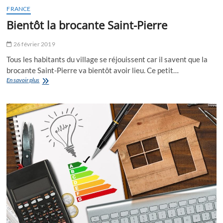
FRANCE
Bientôt la brocante Saint-Pierre
26 février 2019
Tous les habitants du village se réjouissent car il savent que la
brocante Saint-Pierre va bientôt avoir lieu. Ce petit…
Bientôt
En savoir plus
la
brocante
Saint-
Pierre