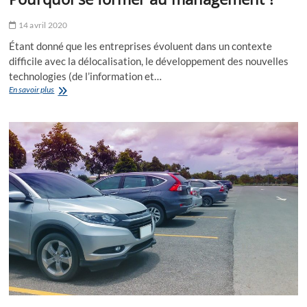
14 avril 2020
Étant donné que les entreprises évoluent dans un contexte
difficile avec la délocalisation, le développement des nouvelles
technologies (de l’information et…
Pourquoi
En savoir plus
se
former
au
management
?