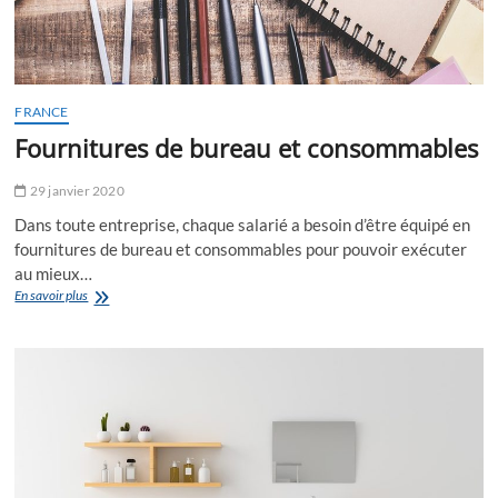
FRANCE
Fournitures de bureau et consommables
29 janvier 2020
Dans toute entreprise, chaque salarié a besoin d’être équipé en
fournitures de bureau et consommables pour pouvoir exécuter
au mieux…
Fournitures
En savoir plus
de
bureau
et
consommables