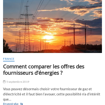
les
avantages
?
FRANCE
Comment comparer les offres des
fournisseurs d’énergies ?
5 septembre 2019
Vous pouvez désormais choisir votre fournisseur de gaz et
d’électricité et il faut bien l’avouer, cette possibilité n’a d’intérêt
que…
Comment
En savoir plus