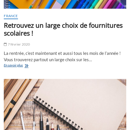
FRANCE
Retrouvez un large choix de fournitures
scolaires !
7 février 2020
La rentrée, c’est maintenant et aussi tous les mois de l’année !
Vous trouverez partout un large choix sur les…
Retrouvez
En savoir plus
un
large
choix
de
fournitures
scolaires
!