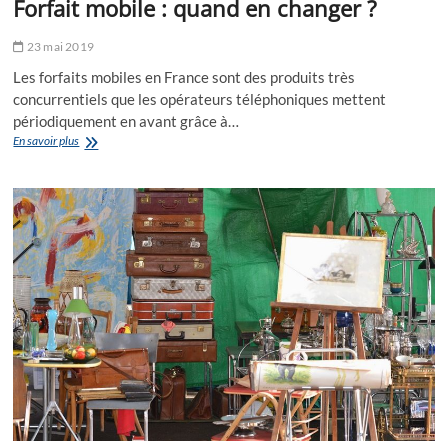
Forfait mobile : quand en changer ?
23 mai 2019
Les forfaits mobiles en France sont des produits très
concurrentiels que les opérateurs téléphoniques mettent
périodiquement en avant grâce à…
Forfait
En savoir plus
mobile
:
quand
en
changer ?