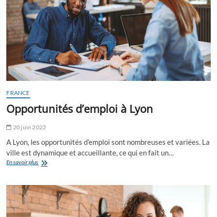
meilleurs
soins
et
massages
FRANCE
Opportunités d’emploi à Lyon
20 juin 2022
A Lyon, les opportunités d’emploi sont nombreuses et variées. La
ville est dynamique et accueillante, ce qui en fait un…
Opportunités
En savoir plus
d’emploi
à
Lyon