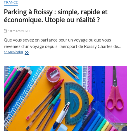
FRANCE
Parking à Roissy : simple, rapide et
économique. Utopie ou réalité ?
18 mars 2020
Que vous soyez en partance pour un voyage ou que vous
reveniez d’un voyage depuis l’aéroport de Roissy Charles de…
Parking
En savoir plus
à
Roissy
:
simple,
rapide
et
économique.
Utopie
ou
réalité
?