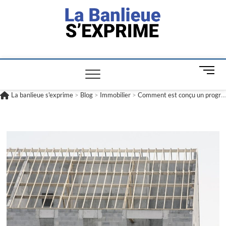
La banlieue
L'INFORMATION POUR TOUS
s'exprime
M
e
n
La banlieue s'exprime
>
Blog
>
Immobilier
>
Comment est conçu un programme neuf à Saint Raphaël ?
u
B
u
t
t
o
n