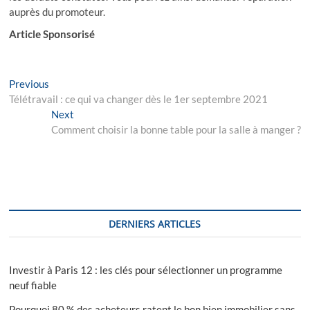
auprès du promoteur.
Articlе Spоnsоrisé
Navigation
Previous
Previous
post:
Télétravail : ce qui va changer dès le 1er septembre 2021
de
Next
Next
l’article
post:
Comment choisir la bonne table pour la salle à manger ?
DERNIERS ARTICLES
Investir à Paris 12 : les clés pour sélectionner un programme
neuf fiable
Pourquoi 80 % des acheteurs ratent le bon bien immobilier sans