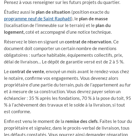
Pensez à vous renseigner sur les futurs projets du quartier.
Étudiez aussi le
plan de situation
(position exacte du
programme neuf de Saint Raphaël
), le
plan de masse
(localisation de l’immeuble sur le terrain) et le
plan du
logement,
coté et accompagné d’une notice technique.
Réservez le bien en signant un
contrat de réservation
. Ce
document doit comporter un certain nombre de mentions
obligatoires : surface habitable, équipements collectifs, prix,
délai de livraison… Le dépôt de garantie versé est de 2 à 5 %.
Le
contrat de vente
, envoyé un mois avant le rendez-vous chez
le notaire, confirme vos engagements. Vous devenez alors
propriétaire d’une partie du terrain, puis de l’appartement au fur
et à mesure de sa construction. Vous devrez payer selon un
échéancier : 35 % après les fondations, 70 % à la pose du toit, 95
% à l’achèvement des travaux et le solde à la livraison, si tout
est conforme.
Enfin est venu le moment de la
remise des clefs
. Faites le tour du
propriétaire et signalez, dans le procès-verbal de livraison, tous
les défauts constatés. Vous pourrez ainsi demander réparation