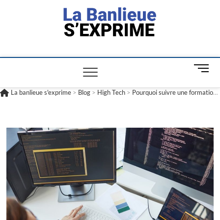
La banlieue
L'INFORMATION POUR TOUS
s'exprime
M
e
n
La banlieue s'exprime
>
Blog
>
High Tech
>
Pourquoi suivre une formation en informatique ?
u
B
u
t
t
o
n