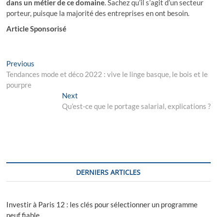
dans un métier de ce domaine
. Sachez qu’il s’agit d’un secteur
porteur, puisque la majorité des entreprises en ont besoin.
Articlе Spоnsоrisé
Navigation
Previous
Previous
post:
Tendances mode et déco 2022 : vive le linge basque, le bois et le
de
pourpre
l’article
Next
Next
post:
Qu’est-ce que le portage salarial, explications ?
DERNIERS ARTICLES
Investir à Paris 12 : les clés pour sélectionner un programme
neuf fiable