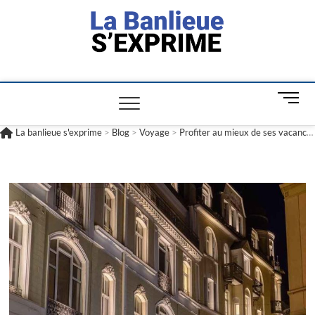
La banlieue
L'INFORMATION POUR TOUS
s'exprime
M
e
n
La banlieue s'exprime
>
Blog
>
Voyage
>
Profiter au mieux de ses vacances en réservant un hôtel de luxe de Saint Petersbourg
u
B
u
t
t
o
n