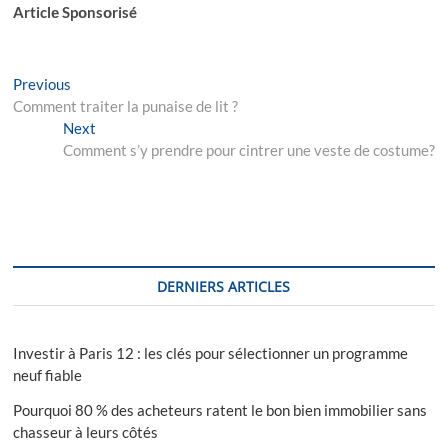
Articlе Spоnsоrisé
Navigation
Previous
Previous
post:
Comment traiter la punaise de lit ?
de
Next
Next
l’article
post:
Comment s’y prendre pour cintrer une veste de costume?
DERNIERS ARTICLES
Investir à Paris 12 : les clés pour sélectionner un programme
neuf fiable
Pourquoi 80 % des acheteurs ratent le bon bien immobilier sans
chasseur à leurs côtés