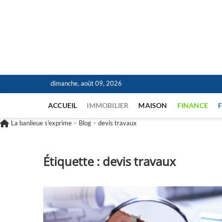
La banlieue s'exprim
L'INFORMATION POUR TOUS
dimanche, août 09, 2026
ACCUEIL
IMMOBILIER
MAISON
FINANCE
La banlieue s'exprime
>
Blog
>
devis travaux
Étiquette :
devis travaux