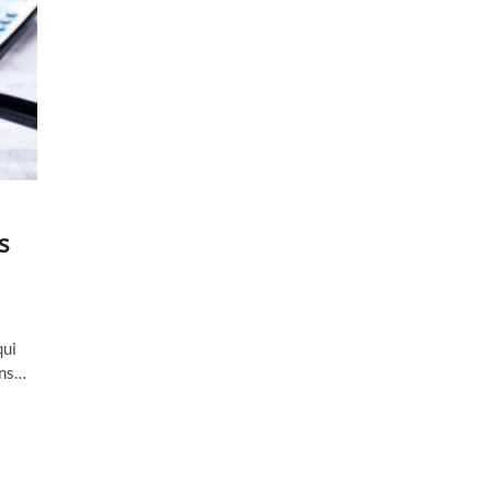
s
qui
ans…