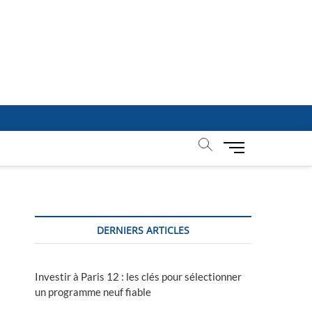
M
e
n
u
B
u
DERNIERS ARTICLES
t
t
o
Investir à Paris 12 : les clés pour sélectionner
n
un programme neuf fiable