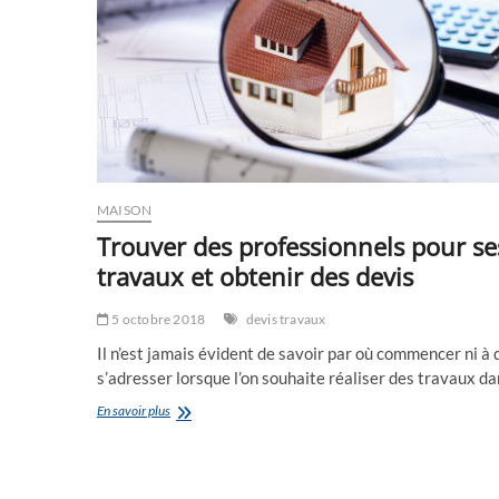
MAISON
Trouver des professionnels pour se
travaux et obtenir des devis
5 octobre 2018
devis travaux
Il n’est jamais évident de savoir par où commencer ni à 
s’adresser lorsque l’on souhaite réaliser des travaux d
Trouver
En savoir plus
des
professionnels
pour
ses