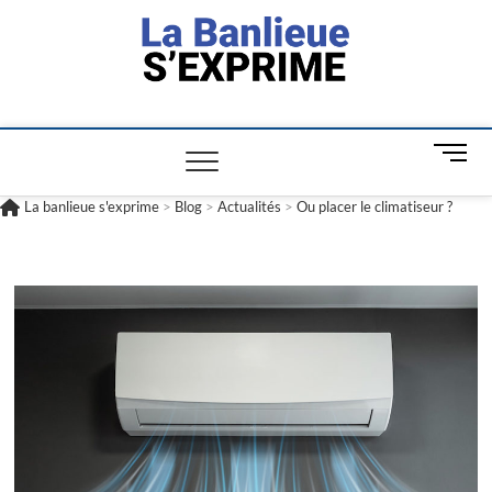
La banlieue
L'INFORMATION POUR TOUS
s'exprime
M
e
n
La banlieue s'exprime
>
Blog
>
Actualités
>
Ou placer le climatiseur ?
u
B
u
t
t
o
n