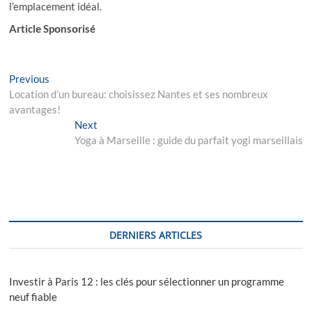
l’emplacement idéal.
Articlе Spоnsоrisé
Navigation
Previous
Previous
post:
Location d’un bureau: choisissez Nantes et ses nombreux
de
avantages!
l’article
Next
Next
post:
Yoga à Marseille : guide du parfait yogi marseillais
DERNIERS ARTICLES
Investir à Paris 12 : les clés pour sélectionner un programme
neuf fiable