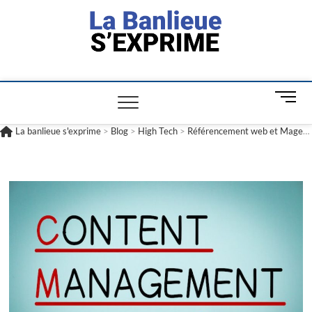
La banlieue
L'INFORMATION POUR TOUS
s'exprime
M
e
n
La banlieue s'exprime
>
Blog
>
High Tech
>
Référencement web et Magento : ce qu’il faut savoir
u
B
u
t
t
o
n