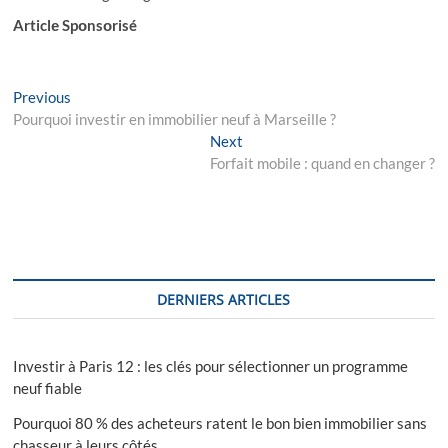
Articlе Spоnsоrisé
Navigation
Previous
Previous
post:
Pourquoi investir en immobilier neuf à Marseille ?
de
Next
Next
l’article
post:
Forfait mobile : quand en changer ?
DERNIERS ARTICLES
Investir à Paris 12 : les clés pour sélectionner un programme
neuf fiable
Pourquoi 80 % des acheteurs ratent le bon bien immobilier sans
chasseur à leurs côtés